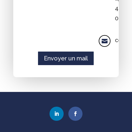
46
00
cont

Envoyer un mail